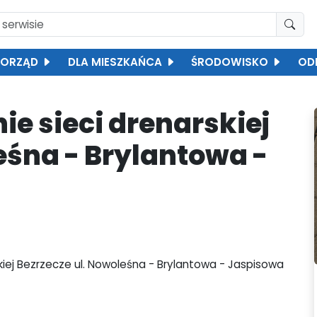
ORZĄD
DLA MIESZKAŃCA
ŚRODOWISKO
OD
e sieci drenarskiej
eśna - Brylantowa -
kiej Bezrzecze ul. Nowoleśna - Brylantowa - Jaspisowa