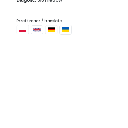
Długość:
510 metrów
Przetłumacz / translate