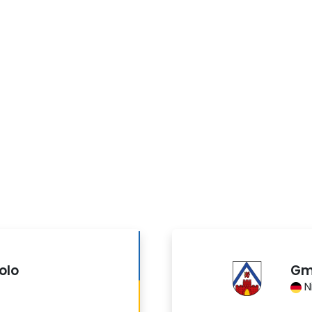
olo
Gm
N