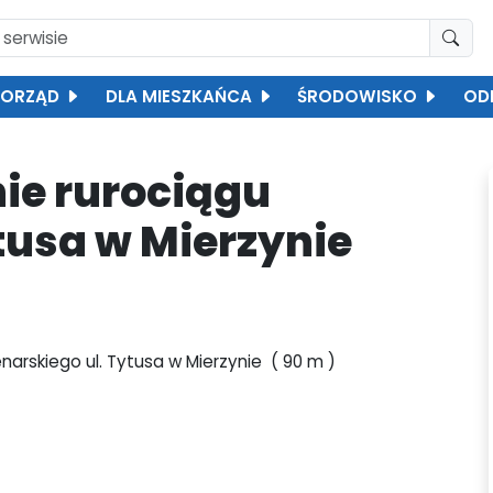
ORZĄD
DLA MIESZKAŃCA
ŚRODOWISKO
OD
ie rurociągu
tusa w Mierzynie
narskiego ul. Tytusa w Mierzynie ( 90 m )