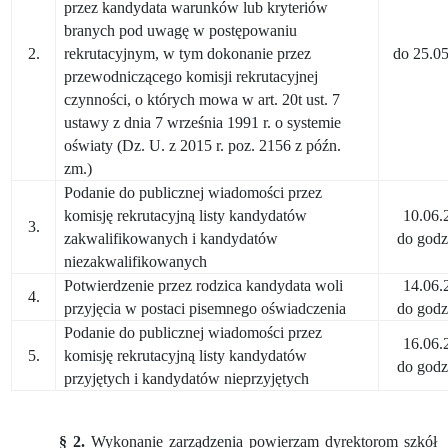
przez kandydata warunków lub kryteriów
branych pod uwagę w postępowaniu
2.
rekrutacyjnym, w tym dokonanie przez
do 25.05
przewodniczącego komisji rekrutacyjnej
czynności, o których mowa w art. 20t ust. 7
ustawy z dnia 7 września 1991 r. o systemie
oświaty (Dz. U. z 2015 r. poz. 2156 z późn.
zm.)
Podanie do publicznej wiadomości przez
komisję rekrutacyjną listy kandydatów
10.06.
3.
zakwalifikowanych i kandydatów
do godz
niezakwalifikowanych
Potwierdzenie przez rodzica kandydata woli
14.06.
4.
przyjęcia w postaci pisemnego oświadczenia
do godz
Podanie do publicznej wiadomości przez
16.06.
5.
komisję rekrutacyjną listy kandydatów
do godz
przyjętych i kandydatów nieprzyjętych
§ 2.
Wykonanie zarządzenia powierzam dyrektorom szkół