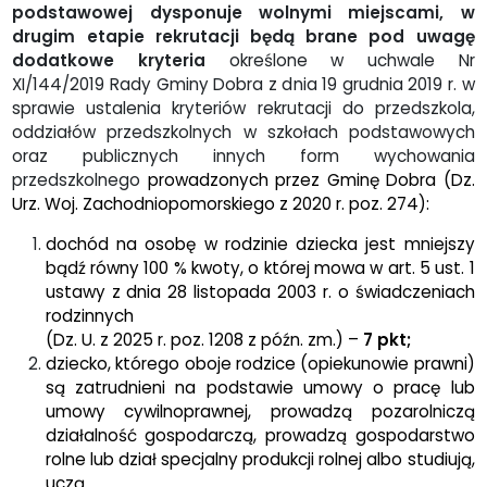
podstawowej dysponuje wolnymi miejscami, w
drugim etapie rekrutacji będą brane pod uwagę
dodatkowe kryteria
określone w uchwale Nr
XI/144/2019 Rady Gminy Dobra z dnia 19 grudnia 2019 r. w
sprawie ustalenia kryteriów rekrutacji do przedszkola,
oddziałów przedszkolnych w szkołach podstawowych
oraz publicznych innych form wychowania
przedszkolnego
prowadzonych przez Gminę Dobra (Dz.
Urz. Woj. Zachodniopomorskiego z 2020 r. poz. 274):
dochód na osobę w rodzinie dziecka jest mniejszy
bądź równy 100 % kwoty, o której mowa w art. 5 ust. 1
ustawy z dnia 28 listopada 2003 r. o świadczeniach
rodzinnych
(Dz. U. z 2025 r. poz. 1208 z późn. zm.) –
7 pkt;
dziecko, którego oboje rodzice (opiekunowie prawni)
są zatrudnieni na podstawie umowy o pracę lub
umowy cywilnoprawnej, prowadzą pozarolniczą
działalność gospodarczą, prowadzą gospodarstwo
rolne lub dział specjalny produkcji rolnej albo studiują,
uczą