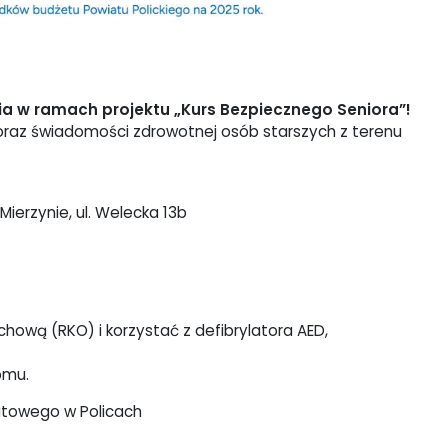
ia w ramach projektu „Kurs Bezpiecznego Seniora”!
oraz świadomości zdrowotnej osób starszych z terenu
erzynie, ul. Welecka 13b
ową (RKO) i korzystać z defibrylatora AED,
omu.
atowego w Policach