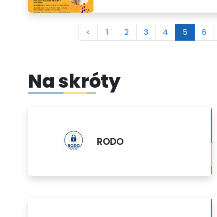
<
1
2
3
4
5
6
Na skróty
RODO