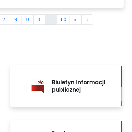
7
8
9
10
...
50
51
>
Biuletyn informacji
publicznej