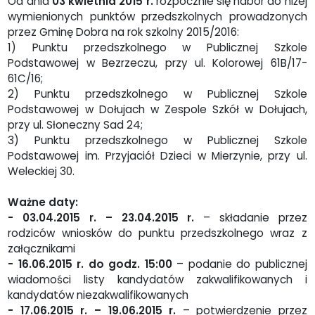
Od dnia
03 kwietnia 2015 r.
rozpocznie się nabór do niżej
wymienionych punktów przedszkolnych prowadzonych
przez Gminę Dobra na rok szkolny 2015/2016:
1) Punktu przedszkolnego w Publicznej Szkole
Podstawowej w Bezrzeczu, przy ul. Kolorowej 61B/17-
61C/16;
2) Punktu przedszkolnego w Publicznej Szkole
Podstawowej w Dołujach w Zespole Szkół w Dołujach,
przy ul. Słoneczny Sad 24;
3) Punktu przedszkolnego w Publicznej Szkole
Podstawowej im. Przyjaciół Dzieci w Mierzynie, przy ul.
Weleckiej 30.
Ważne daty:
- 03.04.2015 r. – 23.04.2015 r.
– składanie przez
rodziców wniosków do punktu przedszkolnego wraz z
załącznikami
- 16.06.2015 r. do godz. 15:00
– podanie do publicznej
wiadomości listy kandydatów zakwalifikowanych i
kandydatów niezakwalifikowanych
- 17.06.2015 r. – 19.06.2015 r.
– potwierdzenie przez