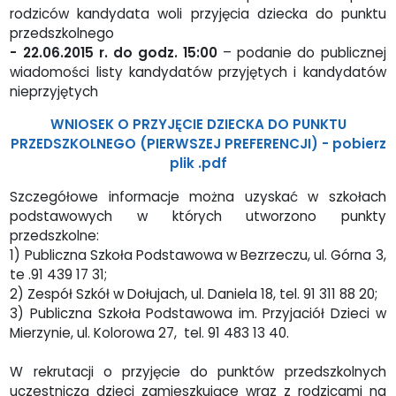
rodziców kandydata woli przyjęcia dziecka do punktu
przedszkolnego
- 22.06.2015 r. do godz. 15:00
– podanie do publicznej
wiadomości listy kandydatów przyjętych i kandydatów
nieprzyjętych
WNIOSEK O PRZYJĘCIE DZIECKA DO PUNKTU
PRZEDSZKOLNEGO (PIERWSZEJ PREFERENCJI) -
pobierz
plik .pdf
Szczegółowe informacje można uzyskać w szkołach
podstawowych w których utworzono punkty
przedszkolne:
1) Publiczna Szkoła Podstawowa w Bezrzeczu, ul. Górna 3,
te .91 439 17 31;
2) Zespół Szkół w Dołujach, ul. Daniela 18, tel. 91 311 88 20;
3) Publiczna Szkoła Podstawowa im. Przyjaciół Dzieci w
Mierzynie, ul. Kolorowa 27, tel. 91 483 13 40.
W rekrutacji o przyjęcie do punktów przedszkolnych
uczestniczą dzieci zamieszkujące wraz z rodzicami na