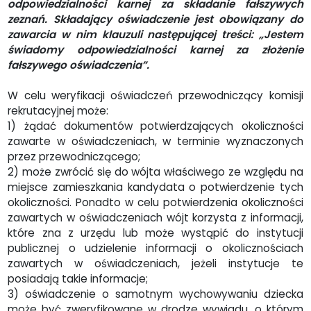
odpowiedzialności karnej za składanie fałszywych
zeznań. Składający oświadczenie jest obowiązany do
zawarcia w nim klauzuli następującej treści: „Jestem
świadomy odpowiedzialności karnej za złożenie
fałszywego oświadczenia”.
W celu weryfikacji oświadczeń przewodniczący komisji
rekrutacyjnej może:
1) żądać dokumentów potwierdzających okoliczności
zawarte w oświadczeniach, w terminie wyznaczonych
przez przewodniczącego;
2) może zwrócić się do wójta właściwego ze względu na
miejsce zamieszkania kandydata o potwierdzenie tych
okoliczności. Ponadto w celu potwierdzenia okoliczności
zawartych w oświadczeniach wójt korzysta z informacji,
które zna z urzędu lub może wystąpić do instytucji
publicznej o udzielenie informacji o okolicznościach
zawartych w oświadczeniach, jeżeli instytucje te
posiadają takie informacje;
3) oświadczenie o samotnym wychowywaniu dziecka
może być zweryfikowane w drodze wywiadu, o którym