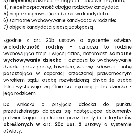
3) niepełnosprawność jednego z rodziców kandydata;
4) niepełnosprawność obojga rodziców kandydata;
5) niepełnosprawność rodzeństwa kandydata;
6) samotne wychowywanie kandydata w rodzinie;
7) objęcie kandydata pieczą zastępczą.
Zgodnie z art. 20b ustawy o systemie oświaty
wielodzietność rodziny
– oznacza to rodzinę
wychowującą troje i więcej dzieci, natomiast
samotne
wychowywanie dziecka
- oznacza to wychowywanie
dziecka przez pannę, kawalera, wdowę, wdowca, osobę
pozostającą w separacji orzeczonej prawomocnym
wyrokiem sądu, osobę rozwiedzioną, chyba że osoba
taka wychowuje wspólnie co najmniej jedno dziecko z
jego rodzicem.
Do wniosku o przyjęcie dziecka do punktu
przedszkolnego dołącza się następujące dokumenty
potwierdzające spełnianie przez kandydata
kryteriów
określonych w art. 20c ust. 2
ustawy o systemie
oświaty: