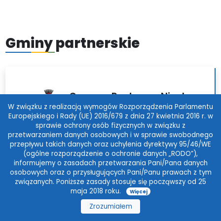
Gminy partnerskie
Comune Ponte san Nicolo
W związku z realizacją wymogów Rozporządzenia Parlamentu
Włochy
Europejskiego i Rady (UE) 2016/679 z dnia 27 kwietnia 2016 r. w
sprawie ochrony osób fizycznych w związku z
przetwarzaniem danych osobowych i w sprawie swobodnego
przepływu takich danych oraz uchylenia dyrektywy 95/46/WE
(ogólne rozporządzenie o ochronie danych „RODO”),
informujemy o zasadach przetwarzania Pani/Pana danych
osobowych oraz o przysługujących Pani/Panu prawach z tym
związanych. Poniższe zasady stosuje się począwszy od 25
Gmina Eggesin
maja 2018 roku.
Więcej
Niemcy
Zrozumiałem