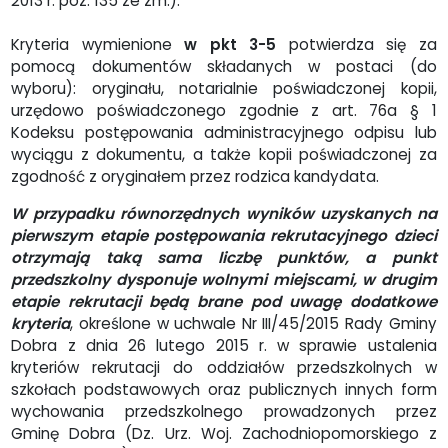
2013 r. poz. 135 ze zm.).
Kryteria wymienione
w pkt 3-5
potwierdza się za
pomocą dokumentów składanych w postaci (do
wyboru): oryginału, notarialnie poświadczonej kopii,
urzędowo poświadczonego zgodnie z art. 76a § 1
Kodeksu postępowania administracyjnego odpisu lub
wyciągu z dokumentu, a także kopii poświadczonej za
zgodność z oryginałem przez rodzica kandydata.
W przypadku równorzędnych wyników uzyskanych na
pierwszym etapie postępowania rekrutacyjnego dzieci
otrzymają taką sama liczbę punktów, a punkt
przedszkolny dysponuje wolnymi miejscami, w drugim
etapie rekrutacji będą brane pod uwagę dodatkowe
kryteria
, określone w uchwale Nr III/45/2015 Rady Gminy
Dobra z dnia 26 lutego 2015 r. w sprawie ustalenia
kryteriów rekrutacji do oddziałów przedszkolnych w
szkołach podstawowych oraz publicznych innych form
wychowania przedszkolnego prowadzonych przez
Gminę Dobra (Dz. Urz. Woj. Zachodniopomorskiego z