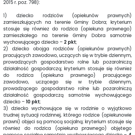
2015 r. poz. 798):
1) dziecko rodziców (opiekunów prawnych)
zamieszkujących na terenie Gminy Dobra; kryterium
stosuje się również do rodzica (opiekuna prawnego)
zamieszkałego na terenie Gminy Dobra samotnie
wychowującego dziecko –
2 pkt
;
2) dziecko obojga rodziców (opiekunów prawnych)
pracujących zawodowo, uczących się w trybie dziennym,
prowadzących gospodarstwo rolne lub pozarolniczą
działalność gospodarczą; kryterium stosuje się również
do rodzica (opiekuna prawnego) pracującego
zawodowo, uczącego się w trybie dziennym,
prowadzącego gospodarstwo rolne lub pozarolniczą
działalność gospodarczą samotnie wychowującego
dziecko –
10 pkt
;
3) dziecko wychowujące się w rodzinie o wyjątkowo
trudnej sytuacji rodzinnej, którego rodzice (opiekunowie
prawni) objęci są pomocą socjalną; kryterium stosuje się
również do rodzica (opiekuna prawnego) objętego
pomocą socjalną samotnie wychowującego dziecko –
4