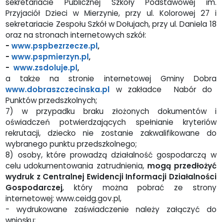
sekretariacie Publicznej Szkoły Podstawowej im.
Przyjaciół Dzieci w Mierzynie, przy ul. Kolorowej 27 i
sekretariacie Zespołu Szkół w Dołujach, przy ul. Daniela 18
oraz na stronach internetowych szkół:
-
www.pspbezrzecze.pl
,
-
www.pspmierzyn.pl
,
-
www.zsdoluje.pl
,
a także na stronie internetowej Gminy Dobra
www.dobraszczecinska.pl
w zakładce Nabór do
Punktów przedszkolnych;
7) w przypadku braku złożonych dokumentów i
oświadczeń potwierdzających spełnianie kryteriów
rekrutacji, dziecko nie zostanie zakwalifikowane do
wybranego punktu przedszkolnego;
8) osoby, które prowadzą działalność gospodarczą w
celu udokumentowania zatrudnienia,
mogą przedłożyć
wydruk z Centralnej Ewidencji Informacji Działalności
Gospodarczej
, który można pobrać ze strony
internetowej: www.ceidg.gov.pl,
- wydrukowane zaświadczenie należy załączyć do
wniosku;