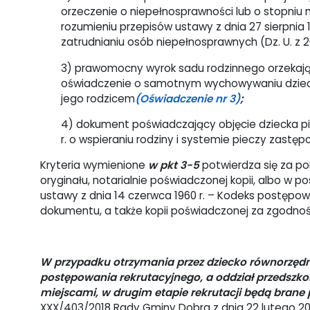
orzeczenie o niepełnosprawności lub o stopniu
rozumieniu przepisów ustawy z dnia 27 sierpnia 1
zatrudnianiu osób niepełnosprawnych (Dz. U. z 201
3) prawomocny wyrok sadu rodzinnego orzekając
oświadczenie o samotnym wychowywaniu dzieck
jego rodzicem
(Oświadczenie nr 3)
;
4) dokument poświadczający objęcie dziecka pi
r. o wspieraniu rodziny i systemie pieczy zastępcze
Kryteria wymienione
w pkt 3-5
potwierdza się za p
oryginału, notarialnie poświadczonej kopii, albo w 
ustawy z dnia 14 czerwca 1960 r. – Kodeks postępow
dokumentu, a także kopii poświadczonej za zgodnoś
W przypadku otrzymania przez dziecko równorzęd
postępowania rekrutacyjnego, a oddział przedszk
miejscami, w drugim etapie rekrutacji będą brane
XXX/403/2018 Rady Gminy Dobra z dnia 22 lutego 2018