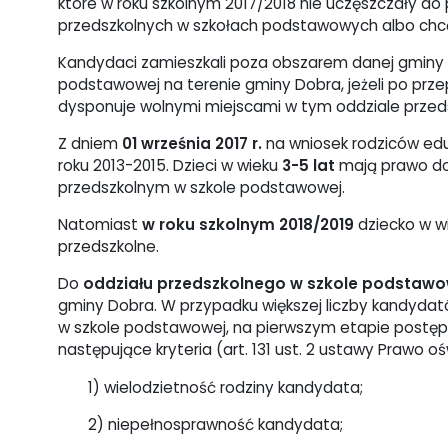
które w roku szkolnym 2017/2018 nie uczęszczały do
przedszkolnych w szkołach podstawowych albo chc
Kandydaci zamieszkali poza obszarem danej gminy 
podstawowej na terenie gminy Dobra, jeżeli po pr
dysponuje wolnymi miejscami w tym oddziale przed
Z dniem
01 września 2017 r.
na wniosek rodziców ed
roku 2013-2015. Dzieci w wieku
3-5 lat
mają prawo do
przedszkolnym w szkole podstawowej.
Natomiast
w roku szkolnym 2018/2019
dziecko w w
przedszkolne.
Do
oddziału przedszkolnego w szkole podstawo
gminy Dobra. W przypadku większej liczby kandydató
w szkole podstawowej, na pierwszym etapie postęp
następujące kryteria (art. 131 ust. 2 ustawy Prawo o
1) wielodzietność rodziny kandydata;
2) niepełnosprawność kandydata;