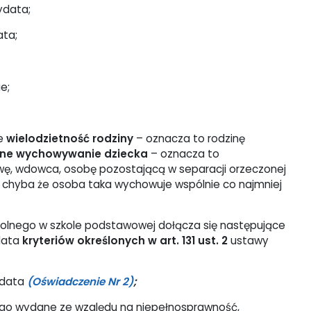
ydata;
ata;
e;
we
wielodzietność rodziny
– oznacza to rodzinę
ne wychowywanie dziecka
– oznacza to
ę, wdowca, osobę pozostającą w separacji orzeczonej
chyba że osoba taka wychowuje wspólnie co najmniej
zkolnego w szkole podstawowej dołącza się następujące
data
kryteriów określonych w art. 131 ust. 2
ustawy
dydata
(Oświadczenie Nr 2)
;
nego wydane ze względu na niepełnosprawność,