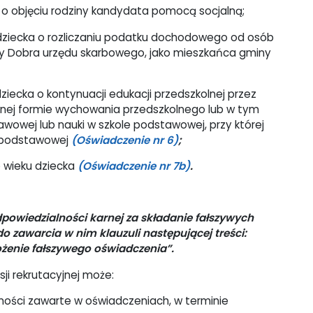
o objęciu rodziny kandydata pomocą socjalną;
dziecka o rozliczaniu podatku dochodowego od osób
iny Dobra urzędu skarbowego, jako mieszkańca gminy
iecka o kontynuacji edukacji przedszkolnej przez
nnej formie wychowania przedszkolnego lub w tym
owej lub nauki w szkole podstawowej, przy której
e podstawowej
(Oświadczenie nr 6)
;
 wieku dziecka
(Oświadczenie nr 7b)
.
powiedzialności karnej za składanie fałszywych
o zawarcia w nim klauzuli następującej treści:
żenie fałszywego oświadczenia”.
ji rekrutacyjnej może:
ości zawarte w oświadczeniach, w terminie