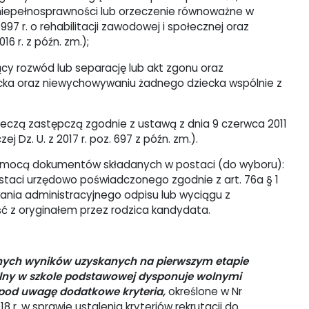
 niepełnosprawności lub orzeczenie równoważne w
997 r. o rehabilitacji zawodowej i społecznej oraz
6 r. z późn. zm.);
y rozwód lub separację lub akt zgonu oraz
a oraz niewychowywaniu żadnego dziecka wspólnie z
eczą zastępczą zgodnie z ustawą z dnia 9 czerwca 2011
j Dz. U. z 2017 r. poz. 697 z późn. zm.).
omocą dokumentów składanych w postaci (do wyboru):
postaci urzędowo poświadczonego zgodnie z art. 76a § 1
ania administracyjnego odpisu lub wyciągu z
ć z oryginałem przez rodzica kandydata.
nych wyników uzyskanych na pierwszym etapie
olny w szkole podstawowej dysponuje wolnymi
 pod uwagę dodatkowe kryteria,
określone w Nr
 r. w sprawie ustalenia kryteriów rekrutacji do