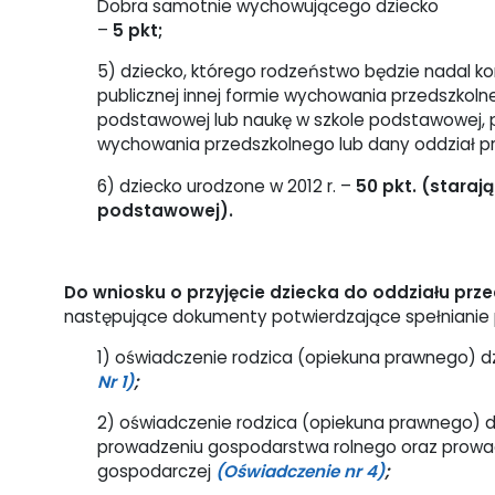
Dobra samotnie wychowującego dziecko
–
5 pkt;
5) dziecko, którego rodzeństwo będzie nadal k
publicznej innej formie wychowania przedszkol
podstawowej lub naukę w szkole podstawowej, pr
wychowania przedszkolnego lub dany oddział p
6) dziecko urodzone w 2012 r. –
50
pkt. (staraj
podstawowej).
Do wniosku o przyjęcie dziecka do oddziału pr
następujące dokumenty potwierdzające spełnianie
1) oświadczenie rodzica (opiekuna prawnego) d
Nr 1)
;
2) oświadczenie rodzica (opiekuna prawnego) dz
prowadzeniu gospodarstwa rolnego oraz prowadz
gospodarczej
(Oświadczenie nr 4)
;