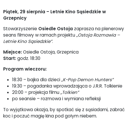
Piątek, 29 sierpnia – Letnie Kino Sąsiedzkie w
Grzepnicy
Stowarzyszenie
Osiedle Ostoja
zaprasza na plenerowy
seans filmowy w ramach projektu
„Ostoja Rozmawia –
Letnie Kino Sąsiedzkie”
.
Miejsce:
Osiedle Ostoja, Grzepnica
Start:
godz. 18:30
Program wieczoru:
18:30 – bajka dla dzieci
„K-Pop Demon Hunters”
19:30 – pogadanka wprowadzająca o J.R.R. Tolkienie
20:00 – projekcja filmu
„Tolkien”
po seansie – rozmowa i wymiana refleksji
To wyjątkowa okazja, by spotkać się z sąsiadami, zabrać
koc i poczuć magię kina pod gołym niebem.