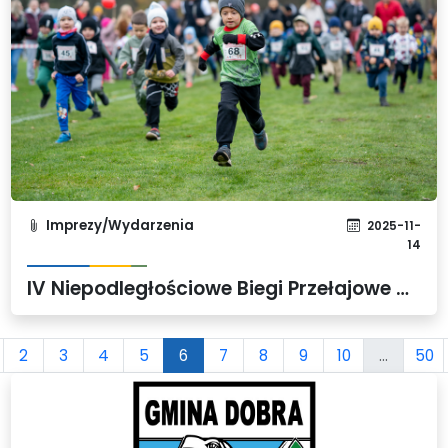
Imprezy/Wydarzenia
2025-11-
14
IV Niepodległościowe Biegi Przełajowe w Dobrej – patriotyzm i radość w obiektywie
2
3
4
5
6
7
8
9
10
...
50