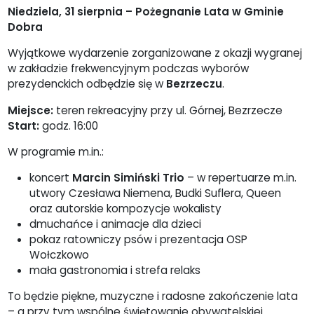
Niedziela, 31 sierpnia – Pożegnanie Lata w Gminie
Dobra
Wyjątkowe wydarzenie zorganizowane z okazji wygranej
w zakładzie frekwencyjnym podczas wyborów
prezydenckich odbędzie się w
Bezrzeczu
.
Miejsce:
teren rekreacyjny przy ul. Górnej, Bezrzecze
Start:
godz. 16:00
W programie m.in.:
koncert
Marcin Simiński Trio
– w repertuarze m.in.
utwory Czesława Niemena, Budki Suflera, Queen
oraz autorskie kompozycje wokalisty
dmuchańce i animacje dla dzieci
pokaz ratowniczy psów i prezentacja OSP
Wołczkowo
mała gastronomia i strefa relaks
To będzie piękne, muzyczne i radosne zakończenie lata
– a przy tym wspólne świętowanie obywatelskiej