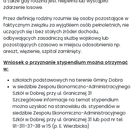
a także gdy rodzina jest niepełna lub wystąpiło
zdarzenie losowe.
Przez definicję rodziny rozumie się osoby pozostające w
faktycznym związku za wyjątkiem osób pełnoletnich, nie
uczących się i bez stałych źródeł dochodu,
odbywających zasadniczą służbę wojskową lub
pozostających czasowo w miejscu odosobnienia np.
areszt, więzienie, szpital zamknięty.
Wniosek o przyznanie stypendium można otrzymać
w:
szkołach podstawowych na terenie Gminy Dobra
w siedzibie Zespołu Ekonomiczno-Administracyjnego
Szkół w Dobrej, przy ul. Granicznej 31
Szczegółowe informacje na temat stypendium
można uzyskać na stanowisku ds. stypendiów w
siedzibie Zespołu Ekonomiczno-Administracyjnego
Szkół w Dobrej, przy ul. Granicznej 31 lub pod nr tel.
91-311-37-38 w 15 (p. E. Wierzbicka)