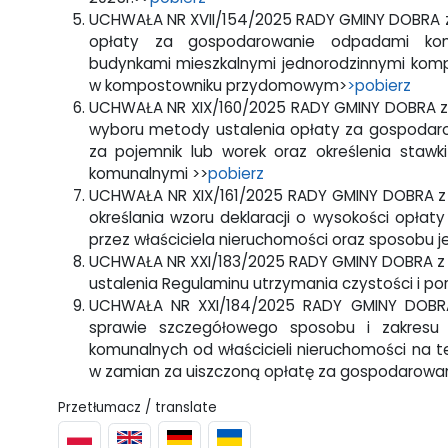
UCHWAŁA NR XVII/154/2025 RADY GMINY DOBRA z d
opłaty za gospodarowanie odpadami komu
budynkami mieszkalnymi jednorodzinnymi ko
w kompostowniku przydomowym>
>pobierz
UCHWAŁA NR XIX/160/2025 RADY GMINY DOBRA z d
wyboru metody ustalenia opłaty za gospodaro
za pojemnik lub worek oraz określenia sta
komunalnymi >>
pobierz
UCHWAŁA NR XIX/161/2025 RADY GMINY DOBRA z d
określania wzoru deklaracji o wysokości opł
przez właściciela nieruchomości oraz sposobu je
UCHWAŁA NR XXI/183/2025 RADY GMINY DOBRA z dn
ustalenia Regulaminu utrzymania czystości i p
UCHWAŁA NR XXI/184/2025 RADY GMINY DOBRA 
sprawie szczegółowego sposobu i zakresu 
komunalnych od właścicieli nieruchomości na
w zamian za uiszczoną opłatę za gospodarow
Przetłumacz / translate