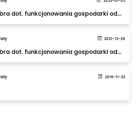
ały
2023-01-02
Uchwały Rady Gminy Dobra dot. funkcjonowania gospodarki odpadami komunalnymi z mocą obowiązującą od 1 stycznia 2023 r.
ały
2021-12-29
Uchwały Rady Gminy Dobra dot. funkcjonowania gospodarki odpadami komunalnymi z mocą obowiązującą od 1 stycznia 2022 r.
ały
2016-11-23