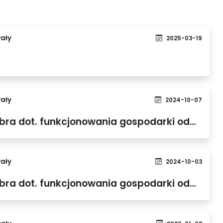
ały
2025-03-19
ały
2024-10-07
Uchwały Rady Gminy Dobra dot. funkcjonowania gospodarki odpadami komunalnymi z mocą obowiązującą od 01 stycznia 2025 r.
ały
2024-10-03
Uchwały Rady Gminy Dobra dot. funkcjonowania gospodarki odpadami komunalnymi z mocą obowiązującą od 15 lipca 2024 r.