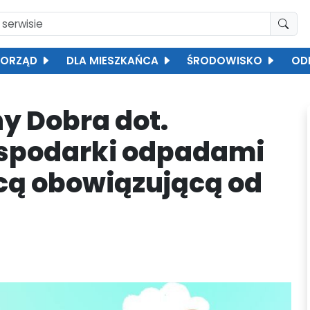
ORZĄD
DLA MIESZKAŃCA
ŚRODOWISKO
OD
y Dobra dot.
spodarki odpadami
ą obowiązującą od