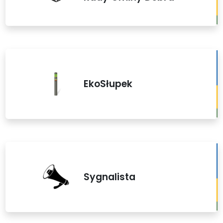
EkoSłupek
Sygnalista