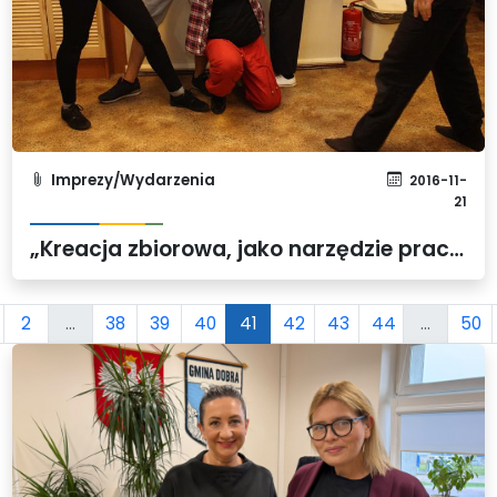
Imprezy/Wydarzenia
2016-11-
21
„Kreacja zbiorowa, jako narzędzie pracy teatralnej”
2
...
38
39
40
41
42
43
44
...
50