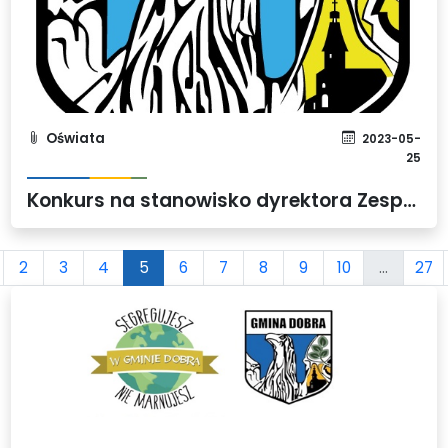
Oświata
2023-05-
25
Konkurs na stanowisko dyrektora Zespołu Przedszkoli w Mierzynie
2
3
4
5
6
7
8
9
10
...
27