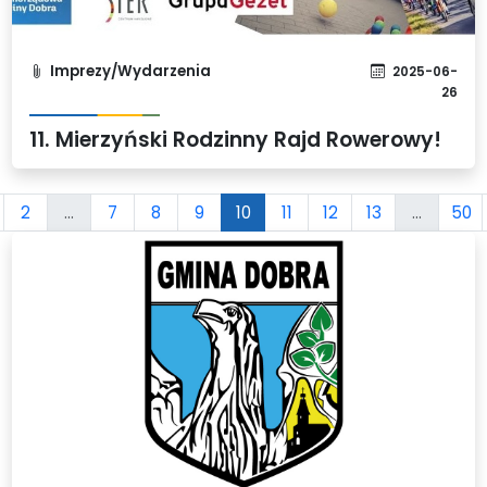
Imprezy/Wydarzenia
2025-06-
26
11. Mierzyński Rodzinny Rajd Rowerowy!
2
...
7
8
9
10
11
12
13
...
50