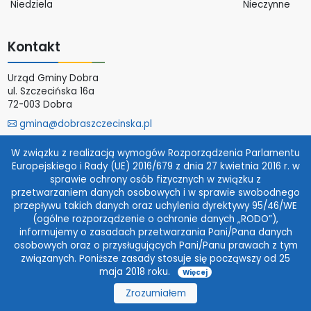
Niedziela
Nieczynne
Kontakt
Urząd Gminy Dobra
ul. Szczecińska 16a
72-003 Dobra
gmina@dobraszczecinska.pl
Więcej
W związku z realizacją wymogów Rozporządzenia Parlamentu
Europejskiego i Rady (UE) 2016/679 z dnia 27 kwietnia 2016 r. w
Tu jesteśmy
sprawie ochrony osób fizycznych w związku z
przetwarzaniem danych osobowych i w sprawie swobodnego
przepływu takich danych oraz uchylenia dyrektywy 95/46/WE
Social media
(ogólne rozporządzenie o ochronie danych „RODO”),
informujemy o zasadach przetwarzania Pani/Pana danych
osobowych oraz o przysługujących Pani/Panu prawach z tym
związanych. Poniższe zasady stosuje się począwszy od 25
Serwisy publiczne
maja 2018 roku.
Więcej
Zrozumiałem