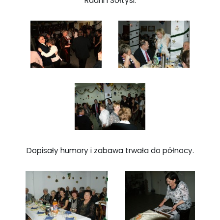
Radni i Sołtysi.
Dopisały humory i zabawa trwała do północy.