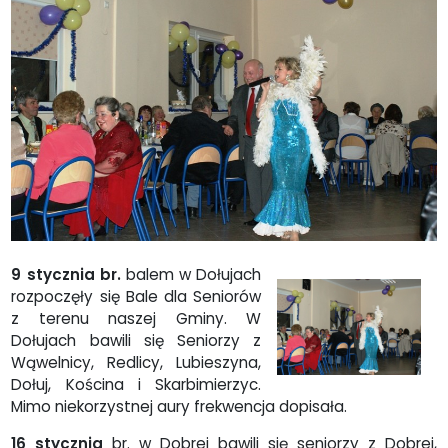
9 sty
cznia
br.
balem w Dołujach
rozpoczęły się Bale dla Seniorów
z terenu naszej Gminy. W
Dołujach bawili się Seniorzy z
Wąwelnicy, Redlicy, Lubieszyna,
Dołuj, Kościna i Skarbimierzyc.
Mimo niekorzystnej aury frekwencja dopisała.
16 stycznia
br. w Dobrej bawili się seniorzy z Dobrej,