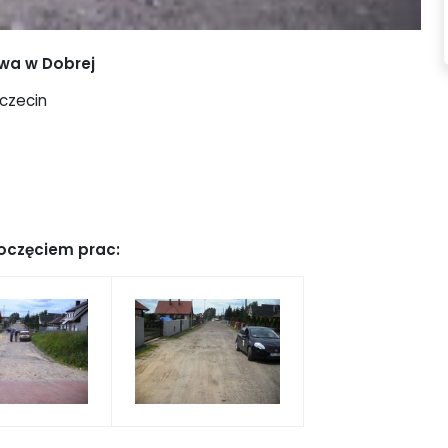
owa w Dobrej
zczecin
oczęciem prac: