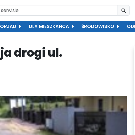
ORZĄD
DLA MIESZKAŃCA
ŚRODOWISKO
OD
a drogi ul.