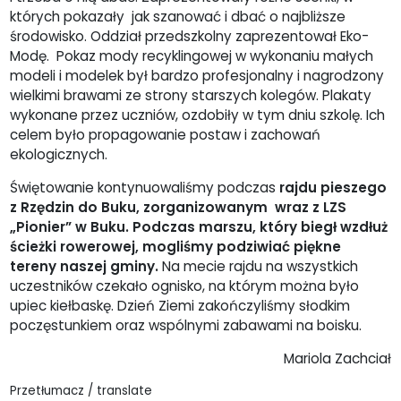
których pokazały jak szanować i dbać o najbliższe
środowisko. Oddział przedszkolny zaprezentował Eko-
Modę. Pokaz mody recyklingowej w wykonaniu małych
modeli i modelek był bardzo profesjonalny i nagrodzony
wielkimi brawami ze strony starszych kolegów. Plakaty
wykonane przez uczniów, ozdobiły w tym dniu szkolę. Ich
celem było propagowanie postaw i zachowań
ekologicznych.
Świętowanie kontynuowaliśmy podczas
rajdu pieszego
z Rzędzin do Buku, zorganizowanym wraz z LZS
„Pionier” w Buku. Podczas marszu, który biegł wzdłuż
ścieżki rowerowej, mogliśmy podziwiać piękne
tereny naszej gminy.
Na mecie rajdu na wszystkich
uczestników czekało ognisko, na którym można było
upiec kiełbaskę. Dzień Ziemi zakończyliśmy słodkim
poczęstunkiem oraz wspólnymi zabawami na boisku.
Mariola Zachciał
Przetłumacz / translate