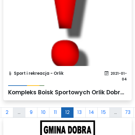
Sport i rekreacja - Orlik
2021-01-
04
Kompleks Boisk Sportowych Orlik Dobra zamknięty do odwołania
2
...
9
10
11
12
13
14
15
...
73