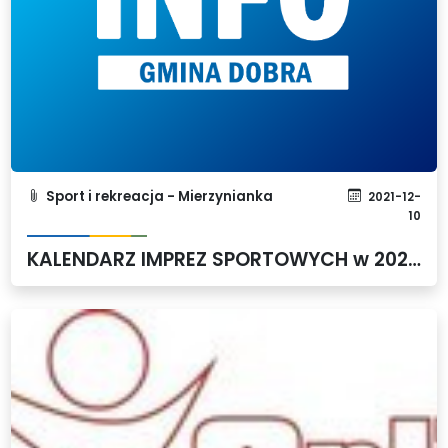
Sport i rekreacja - Mierzynianka
2021-12-
10
KALENDARZ IMPREZ SPORTOWYCH w 2022 r. NA TERENIE SPORTOWO-REKREACYJNYM „MIERZYNIANKA” w MIERZYNIE