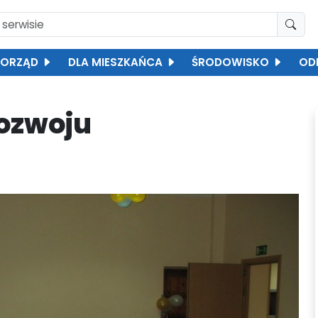
ORZĄD
DLA MIESZKAŃCA
ŚRODOWISKO
OD
Rozwoju