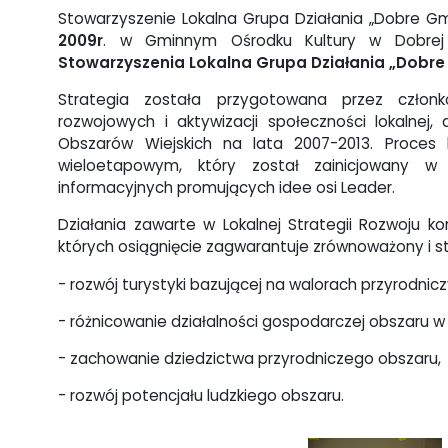
Stowarzyszenie Lokalna Grupa Działania „Dobre Gm
2009r
. w Gminnym Ośrodku Kultury w Dobrej 
Stowarzyszenia Lokalna Grupa Działania „Dobre
Strategia została przygotowana przez członk
rozwojowych i aktywizacji społeczno
ś
ci lokalnej, 
Obszarów Wiejskich na lata 2007-2013. Proces 
wieloetapowym, który został zainicjowany w
informacyjnych promuj
ą
cych idee osi Leader.
Działania zawarte w Lokalnej Strategii Rozwoju ko
których osi
ą
gni
ę
cie zagwarantuje zrównoważony i st
- rozwój turystyki bazuj
ą
cej na walorach przyrodnicz
- różnicowanie działalno
ś
ci gospodarczej obszaru w 
- zachowanie dziedzictwa przyrodniczego obszaru,
- rozwój potencjału ludzkiego obszaru.