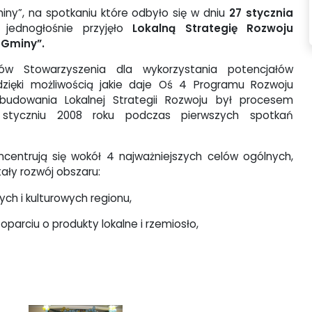
iny”, na spotkaniu które odbyło się w dniu
27 stycznia
jednogłośnie przyjęło
Lokalną Strategię Rozwoju
 Gminy”.
ów Stowarzyszenia dla wykorzystania potencjałów
dzi
ę
ki możliwością jakie daje O
ś
4 Programu Rozwoju
budowania Lokalnej Strategii Rozwoju był procesem
 styczniu 2008 roku podczas pierwszych spotka
ń
ncentruj
ą
si
ę
wokół 4 najważniejszych celów ogólnych,
ały rozwój obszaru:
ych i kulturowych regionu,
oparciu o produkty lokalne i rzemiosło,