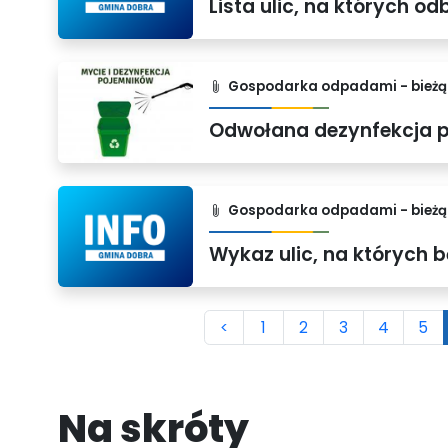
Gospodarka odpadami - bieżąc
Odwołana dezynfekcja p
Gospodarka odpadami - bieżąc
<
1
2
3
4
5
Na skróty