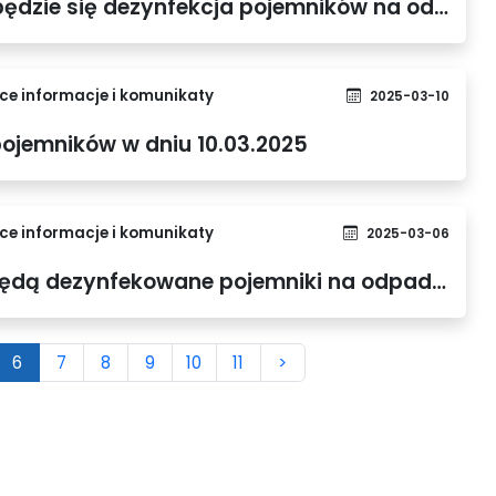
Lista ulic, na których odbędzie się dezynfekcja pojemników na odpady zmieszane w dniu 18.03.2025 r.
e informacje i komunikaty
2025-03-10
ojemników w dniu 10.03.2025
e informacje i komunikaty
2025-03-06
Wykaz ulic, na których będą dezynfekowane pojemniki na odpady zmieszane w dniu 10.03.2025 r.
6
7
8
9
10
11
>