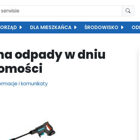
ORZĄD
DLA MIESZKAŃCA
ŚRODOWISKO
OD
na odpady w dniu
chomości
rmacje i komunikaty