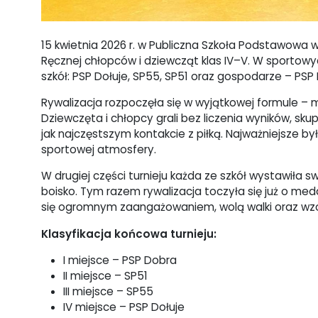
15 kwietnia 2026 r. w Publiczna Szkoła Podstawowa w 
Ręcznej chłopców i dziewcząt klas IV–V. W sportow
szkół: PSP Dołuje, SP55, SP51 oraz gospodarze – PSP
Rywalizacja rozpoczęła się w wyjątkowej formule 
Dziewczęta i chłopcy grali bez liczenia wyników, skup
jak najczęstszym kontakcie z piłką. Najważniejsze 
sportowej atmosfery.
W drugiej części turnieju każda ze szkół wystawiła 
boisko. Tym razem rywalizacja toczyła się już o med
się ogromnym zaangażowaniem, wolą walki oraz wzo
Klasyfikacja końcowa turnieju:
I miejsce – PSP Dobra
II miejsce – SP51
III miejsce – SP55
IV miejsce – PSP Dołuje