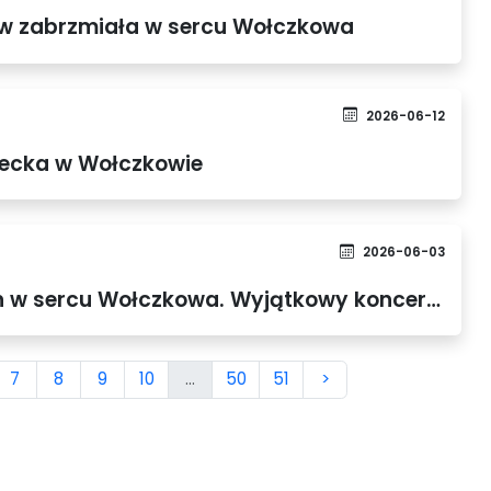
ów zabrzmiała w sercu Wołczkowa
2026-06-12
iecka w Wołczkowie
2026-06-03
Chopin, Bach i Beethoven w sercu Wołczkowa. Wyjątkowy koncert na zabytkowych organach
7
8
9
10
...
50
51
>