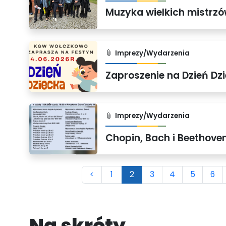
Muzyka wielkich mistrz
Imprezy/Wydarzenia
Zaproszenie na Dzień Dz
Imprezy/Wydarzenia
<
1
2
3
4
5
6
Na skróty