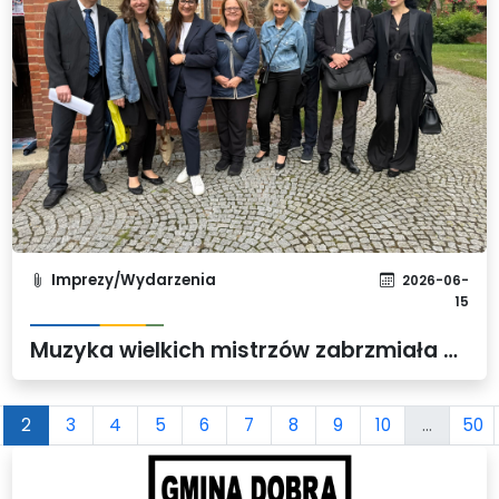
Imprezy/Wydarzenia
2026-06-
15
Muzyka wielkich mistrzów zabrzmiała w sercu Wołczkowa
2
3
4
5
6
7
8
9
10
...
50