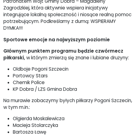
Patronatem Wójt Gminy Dobra – Magdaleny
Zagrodzkiej, która aktywnie wspiera inicjatywy
integrujące lokalną społeczność i niosące realną pomoc
potrzebującym. Podkreślamy z dumą: WSPIERAMY
DYMKA!!!
Sportowe emocje na najwyższym poziomie
Głównym punktem programu będzie czwórmecz
piłkarski,
w którym zmierzą się znane i lubiane drużyny:
Oldboje Pogoni Szczecin
Portowcy Stars
Chemik Police
KP Dobra / LZS Gmina Dobra
Na murawie zobaczymy byłych piłkarzy Pogoni Szczecin,
w tym m.in.:
Olgierda Moskalewicza
Macieja Stolarczyka
Bartosza Ławę