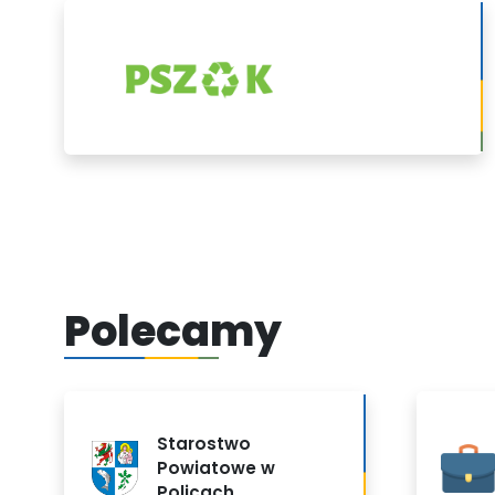
PSZOK
Polecamy
Starostwo
Powiatowe w
Policach