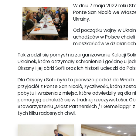
W dniu 7 maja 2022 roku Sto
Ponte San Nicolò we Włosze
Ukrainy.
Od początku wojny w Ukrain
uchodźców w Polsce chcieli
mieszkańców w działaniach
Tak zrodził się pomysł na zorganizowanie Kolacji So
Ukrainek, które otrzymały schronienie i gościnę u je
Oksany i jej córki Sofii oraz ich historii ucieczki do Polsk
Dla Oksany i Sofii była to pierwsza podróż do Włoch. 
przyjaciół z Ponte San Nicolò, życzliwość, którą zo
pobytu i wrażenia z miejsc, które odwiedziły są d
pomagają odnaleźć się w trudnej rzeczywistości. 
Stowarzyszeniu „Miast Partnerskich / I Gemellaggi” z
tych kilku radosnych chwil.