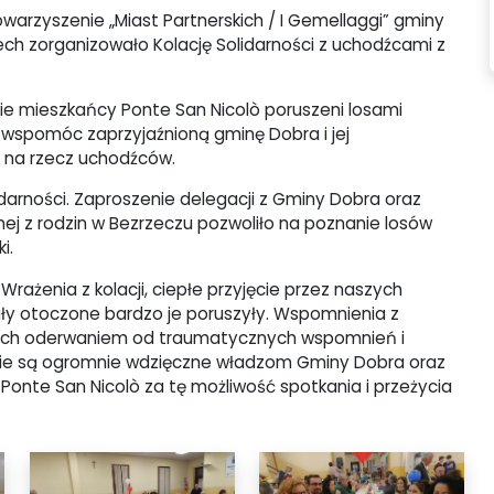
warzyszenie „Miast Partnerskich / I Gemellaggi” gminy
ch zorganizowało Kolację Solidarności z uchodźcami z
ie mieszkańcy Ponte San Nicolò poruszeni losami
 wspomóc zaprzyjaźnioną gminę Dobra i jej
 na rzecz uchodźców.
lidarności. Zaproszenie delegacji z Gminy Dobra oraz
dnej z rodzin w Bezrzeczu pozwoliło na poznanie losów
i.
Wrażenia z kolacji, ciepłe przyjęcie przez naszych
stały otoczone bardzo je poruszyły. Wspomnienia z
la nich oderwaniem od traumatycznych wspomnień i
Obie są ogromnie wdzięczne władzom Gminy Dobra oraz
 Ponte San Nicolò za tę możliwość spotkania i przeżycia