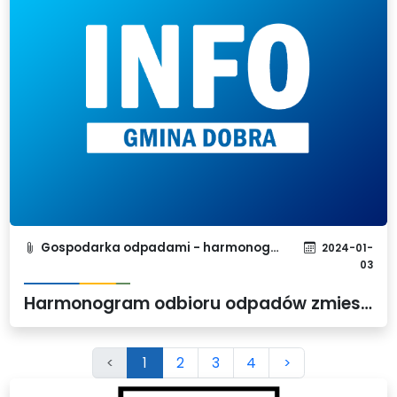
Gospodarka odpadami - harmonogram
2024-01-
03
Harmonogram odbioru odpadów zmieszanych obowiązujący od dnia 1 stycznia 2024 r.
<
1
2
3
4
>