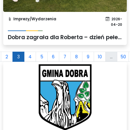
Imprezy/Wydarzenia
2026-
04-20
Dobra zagrała dla Roberta – dzień pełen emocji, solidarności i wielkich serc
2
3
4
5
6
7
8
9
10
...
50